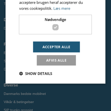
acceptere brugen heraf accepterer du
Tip en kunde
vores cookiepolitik.
Læs mere
Nødvendige
Driftsinformation
Driftsstatus
Find information
ACCEPTER ALLE
EU Roaming
AFVIS ALLE
Softphone til pc og mobil
Databeskyttelsespolitik
SHOW DETAILS
Diverse
Danmarks bedste mobilnet
Nødvendige
Vilkår & betingelser
Nødvendige cookies er dem der bruges af siden til at
opretholde den grundlæggende funktionalitet.
SIP trunks grossist
Heriblandt brugerlogins. Hjemmesiden fungerer ikke