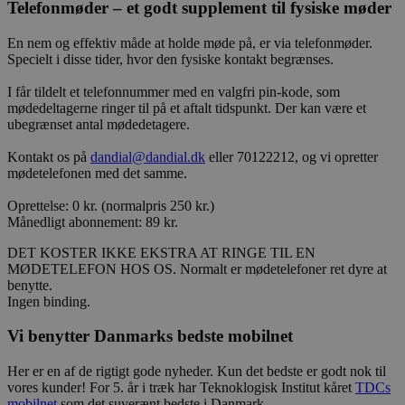
Telefonmøder – et godt supplement til fysiske møder
En nem og effektiv måde at holde møde på, er via telefonmøder.
Specielt i disse tider, hvor den fysiske kontakt begrænses.
I får tildelt et telefonnummer med en valgfri pin-kode, som
mødedeltagerne ringer til på et aftalt tidspunkt. Der kan være et
ubegrænset antal mødedetagere.
Kontakt os på
dandial@dandial.dk
eller 70122212, og vi opretter
mødetelefonen med det samme.
Oprettelse: 0 kr. (normalpris 250 kr.)
Månedligt abonnement: 89 kr.
DET KOSTER IKKE EKSTRA AT RINGE TIL EN
MØDETELEFON HOS OS. Normalt er mødetelefoner ret dyre at
benytte.
Ingen binding.
Vi benytter Danmarks bedste mobilnet
Her er en af de rigtigt gode nyheder. Kun det bedste er godt nok til
vores kunder! For 5. år i træk har Teknoklogisk Institut kåret
TDCs
mobilnet
som det suverænt bedste i Danmark.