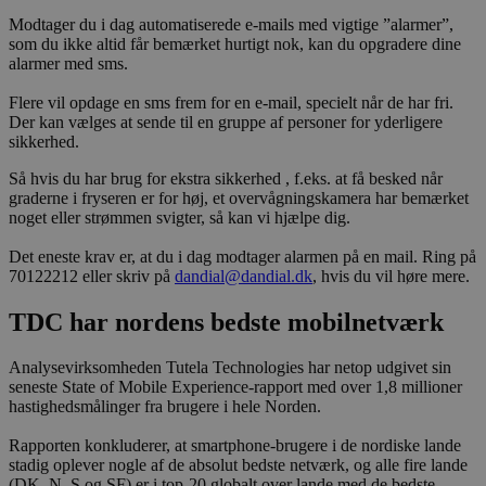
Modtager du i dag automatiserede e-mails med vigtige ”alarmer”,
som du ikke altid får bemærket hurtigt nok, kan du opgradere dine
alarmer med sms.
Flere vil opdage en sms frem for en e-mail, specielt når de har fri.
Der kan vælges at sende til en gruppe af personer for yderligere
sikkerhed.
Så hvis du har brug for ekstra sikkerhed , f.eks. at få besked når
graderne i fryseren er for høj, et overvågningskamera har bemærket
noget eller strømmen svigter, så kan vi hjælpe dig.
Det eneste krav er, at du i dag modtager alarmen på en mail. Ring på
70122212 eller skriv på
dandial@dandial.dk
, hvis du vil høre mere.
TDC har nordens bedste mobilnetværk
Analysevirksomheden Tutela Technologies har netop udgivet sin
seneste State of Mobile Experience-rapport med over 1,8 millioner
hastighedsmålinger fra brugere i hele Norden.
Rapporten konkluderer, at smartphone-brugere i de nordiske lande
stadig oplever nogle af de absolut bedste netværk, og alle fire lande
(DK, N, S og SF) er i top-20 globalt over lande med de bedste