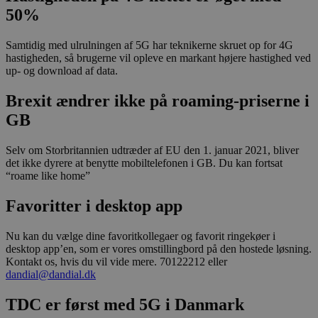
work
50%
properly.
Samtidig med ulrulningen af 5G har teknikerne skruet op for 4G
hastigheden, så brugerne vil opleve en markant højere hastighed ved
up- og download af data.
Brexit ændrer ikke på
roaming
-priserne i
GB
Selv om Storbritannien udtræder af EU den 1. januar 2021, bliver
det ikke dyrere at benytte mobiltelefonen i GB. Du kan fortsat
“roame like home”
Favoritter i desktop app
Nu kan du vælge dine favoritkollegaer og favorit ringekøer i
desktop app’en, som er vores omstillingbord på den hostede løsning.
Kontakt os, hvis du vil vide mere. 70122212 eller
dandial@dandial.dk
TDC er først med 5G i Danmark