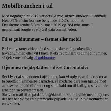
Mobilbranchen i tal
Med udgangen af 2019 var der 8,4 mio. aktive sim-kort i Danmark.
Hele 39% af sim-kortene benyttede TDC’s mobilnet.
Danskerne sendte 5,3 mia. sms i 2019 og 284 mio. mms. I
gennemsnit brugte vi 9,5 GB data om måneden.
Få et guldnummer
–
fastnet eller mobil
Er I en nystartet virksomhed som ønsker et letgenkendligt
hovednummer, eller vil I have et ekstraordinært godt mobilnummer,
så tjek vores udvalg
af guldnumre
Hjemmearbejdspladser i disse Coronatider
Set i lyset af situationen i øjeblikket, kan vi oplyse, at det er nemt at
få oprettet hjemmearbejdspladser, så medarbejdere kan hjælpe med
at besvare opkald til firmaet og stille kald om til kolleger, selv om de
arbejder fra privatadressen.
Skriv en mail til os på dandial@dandial.dk om, hvilke medarbejdere,
der har behov for en hjemmearbejdsplads, og I vil blive kontaktet af
en tekniker.