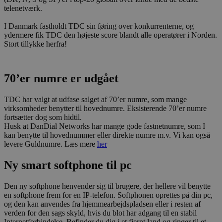
telenetværk.
I Danmark fastholdt TDC sin føring over konkurrenterne, og
ydermere fik TDC den højeste score blandt alle operatører i Norden.
Stort tillykke herfra!
70’er numre er udgået
TDC har valgt at udfase salget af 70’er numre, som mange
virksomheder benytter til hovednumre. Eksisterende 70’er numre
fortsætter dog som hidtil.
Husk at DanDial Networks har mange gode fastnetnumre, som I
kan benytte til hovednummer eller direkte numre m.v. Vi kan også
levere Guldnumre. Læs mere
her
Ny smart softphone til pc
Den ny softphone henvender sig til brugere, der hellere vil benytte
en softphone frem for en IP-telefon. Softphonen oprettes på din pc,
og den kan anvendes fra hjemmearbejdspladsen eller i resten af
verden for den sags skyld, hvis du blot har adgang til en stabil
Internetforbindelse. Befinder du dig i et fjernt land og ringer til et