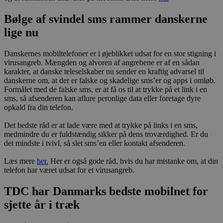
Bølge af svindel sms rammer danskerne
lige nu
Danskernes mobiltelefoner er i øjeblikket udsat for en stor stigning i
virusangreb. Mængden og alvoren af angrebene er af en sådan
karakter, at danske teleselskaber nu sender en kraftig advarsel til
danskerne om, at der er falske og skadelige sms’er og apps i omløb.
Formålet med de falske sms, er at få os til at trykke på et link i en
sms, så afsenderen kan aflure peronlige data eller foretage dyre
opkald fra din telefon.
Det bedste råd er at lade være med at trykke på links i en sms,
medmindre du er fuldstændig sikker på dens troværdighed. Er du
det mindste i tvivl, så slet sms’en eller kontakt afsenderen.
Læs mere
her.
Her er også gode råd, hvis du har mistanke om, at din
telefon har været udsat for et virusangreb.
TDC har Danmarks bedste mobilnet for
sjette år i træk