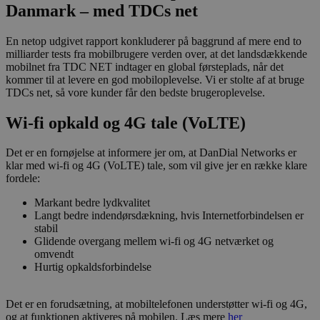
Danmark
– med TDCs net
En netop udgivet rapport konkluderer på baggrund af mere end to
milliarder tests fra mobilbrugere verden over, at det landsdækkende
mobilnet fra TDC NET indtager en global førsteplads, når det
kommer til at levere en god mobiloplevelse. Vi er stolte af at bruge
TDCs net, så vore kunder får den bedste brugeroplevelse.
Wi-fi opkald og 4G tale (VoLTE)
Det er en fornøjelse at informere jer om, at DanDial Networks er
klar med wi-fi og 4G (VoLTE) tale, som vil give jer en række klare
fordele:
Markant bedre lydkvalitet
Langt bedre indendørsdækning, hvis Internetforbindelsen er
stabil
Glidende overgang mellem wi-fi og 4G netværket og
omvendt
Hurtig opkaldsforbindelse
Det er en forudsætning, at mobiltelefonen understøtter wi-fi og 4G,
og at funktionen aktiveres på mobilen. Læs mere
her