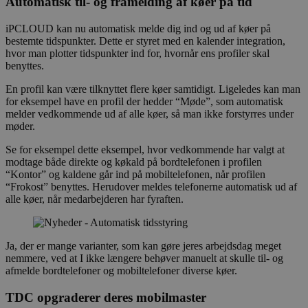
Automatisk til- og framelding af køer på tid
iPCLOUD kan nu automatisk melde dig ind og ud af køer på
bestemte tidspunkter. Dette er styret med en kalender integration,
hvor man plotter tidspunkter ind for, hvornår ens profiler skal
benyttes.
En profil kan være tilknyttet flere køer samtidigt. Ligeledes kan man
for eksempel have en profil der hedder “Møde”, som automatisk
melder vedkommende ud af alle køer, så man ikke forstyrres under
møder.
Se for eksempel dette eksempel, hvor vedkommende har valgt at
modtage både direkte og køkald på bordtelefonen i profilen
“Kontor” og kaldene går ind på mobiltelefonen, når profilen
“Frokost” benyttes. Herudover meldes telefonerne automatisk ud af
alle køer, når medarbejderen har fyraften.
Ja, der er mange varianter, som kan gøre jeres arbejdsdag meget
nemmere, ved at I ikke længere behøver manuelt at skulle til- og
afmelde bordtelefoner og mobiltelefoner diverse køer.
TDC opgraderer deres mobilmaster