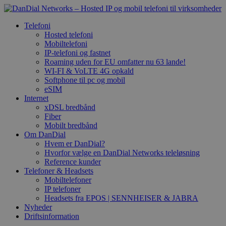
Telefoni
Hosted telefoni
Mobiltelefoni
IP-telefoni og fastnet
Roaming uden for EU omfatter nu 63 lande!
WI-FI & VoLTE 4G opkald
Softphone til pc og mobil
eSIM
Internet
xDSL bredbånd
Fiber
Mobilt bredbånd
Om DanDial
Hvem er DanDial?
Hvorfor vælge en DanDial Networks teleløsning
Reference kunder
Telefoner & Headsets
Mobiltelefoner
IP telefoner
Headsets fra EPOS | SENNHEISER & JABRA
Nyheder
Driftsinformation