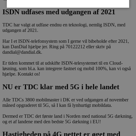
ISDN udfases med udgangen af 2021
Nødvendige
TDC har valgt at udfase endnu en teknologi, nemlig ISDN, med
udgangen af 2021.
Nødvendige cookies er dem der bruges af siden til at
opretholde den grundlæggende funktionalitet.
Har I et ISDN-telefonsystem som I gerne vil bibeholde efter 2021,
Heriblandt brugerlogins. Hjemmesiden fungerer ikke
uden de nødvendige cookies.
kan DanDial hjælpe jer. Ring på 70122212 eller skriv på
dandial@dandial.dk.
Provider /
Navn
Udløb
Beskrivelse
Domæne
Er tiden kommet til at udskifte ISDN-telesystemet til en Cloud-
løsning, som bl.a. kan integrere fastnet og mobil 100%, kan vi også
CookieScriptConsent
4
This cookie
CookieScript
weeks
is used by
dandial.dk
hjælpe. Kontakt os!
2
Cookie-
days
Script.com
NU er TDC klar med 5G i hele landet
service to
remember
visitor
cookie
Alle TDCs 3800 mobilmaster i DK er ved udgangen af november
consent
måned opgraderet til 5G, så I kan få lynhurtigt mobildata.
preferences.
It is
necessary
Dermed er TDC det første land i Norden med national 5G dækning,
for Cookie-
og et af landene med den bedste 5G dækning i EU!
Script.com
cookie
banner to
Hastigheden på 4G nettet er øget med