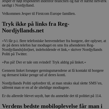
Jesper er højt respekteret indenfor branchen og har et stærkt netværk
særligt i Nordjylland.
Velkommen Jesper til Firstcom Europe familien.
Tryk ikke på links fra Reg-
Nordjyllands.net
»Vi får p.t. flere telefoniske henvendelser fra borgere, der oplyser, at
de på deres telefon har modtaget en sms fra afsenderen Reg-
Nordjyllands[dot]net, indeholdende et link,« skriver Nordjyllands
Politi på Twitter.
»Pas på! Der er tale om svindel! Tryk aldrig på linket.«
Gennem linket forsøger gerningsmændene at få kontakt til borgere
og dernæst lokke penge ud af deres konti.
Nordjyllands Politi opfordrer til, at man straks skal slette SMS’en,
såfremt man er en af de uheldige modtagere.
Er du allerede blevet snydt, bør du anmelde det til politiet på 114.
Verdens bedste mobiloplevelse får man i