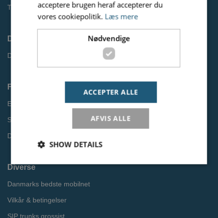
acceptere brugen heraf accepterer du
Tip en kunde
vores cookiepolitik.
Læs mere
Nødvendige
Driftsinformation
Driftsstatus
Find information
ACCEPTER ALLE
EU Roaming
AFVIS ALLE
Softphone til pc og mobil
Databeskyttelsespolitik
SHOW DETAILS
Diverse
Danmarks bedste mobilnet
Nødvendige
Vilkår & betingelser
Nødvendige cookies er dem der bruges af siden til at
opretholde den grundlæggende funktionalitet.
SIP trunks grossist
Heriblandt brugerlogins. Hjemmesiden fungerer ikke