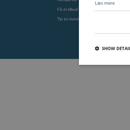
Læs mere
Få et tilbud
Tip en kunde
SHOW DETAI
Nødvendige cookies e
Hjemmesiden fungere
Navn
CookieScriptConse