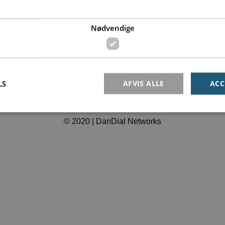
Softphone til pc og mobil
Nødvendige
Databeskyttelsespolitik
LS
AFVIS ALLE
ACC
© 2020 | DanDial Networks
Nødvendige
r dem der bruges af siden til at opretholde den grundlæggende funktionalitet. Heribla
r ikke uden de nødvendige cookies.
Provider /
Udløb
Beskrivelse
Domæne
nt
4
This cookie is used by Cookie-Script.com service to reme
CookieScript
weeks
consent preferences. It is necessary for Cookie-Script.c
dandial.dk
2
work properly.
days