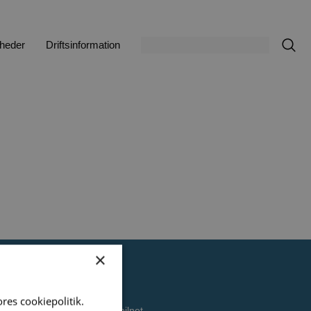
heder
Driftsinformation
×
Diverse
res cookiepolitik.
Danmarks bedste mobilnet