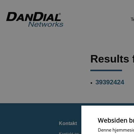
T
Results 
39392424
Websiden br
Kontakt
Denne hjemmeside 
Kontakt os
D