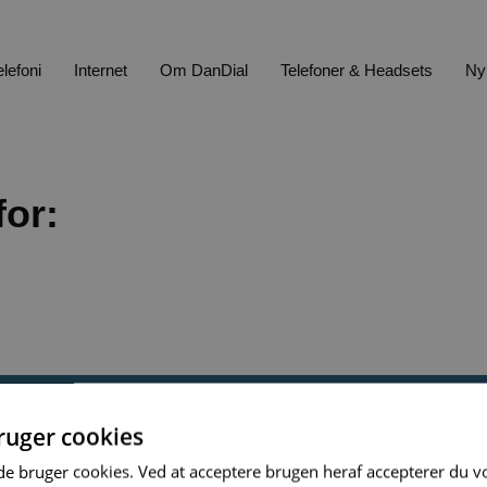
elefoni
Internet
Om DanDial
Telefoner & Headsets
Ny
for:
uger cookies
Driftsinformation
Find information
bruger cookies. Ved at acceptere brugen heraf accepterer du vo
riftsstatus
EU Roaming