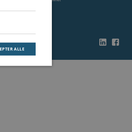
Vilkår & betingelser
SIP trunks grossist
EPTER ALLE
ndt brugerlogins.
mber visitor cookie
om cookie banner to