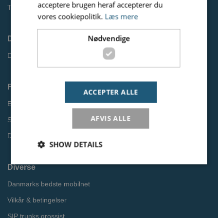
acceptere brugen heraf accepterer du
Tip en kunde
vores cookiepolitik.
Læs mere
Nødvendige
Driftsinformation
Driftsstatus
Find information
ACCEPTER ALLE
EU Roaming
AFVIS ALLE
Softphone til pc og mobil
Databeskyttelsespolitik
SHOW DETAILS
Diverse
Danmarks bedste mobilnet
Nødvendige
Vilkår & betingelser
Nødvendige cookies er dem der bruges af siden til at
opretholde den grundlæggende funktionalitet.
SIP trunks grossist
Heriblandt brugerlogins. Hjemmesiden fungerer ikke