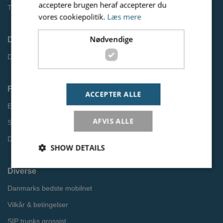
acceptere brugen heraf accepterer du
Tip en kunde
vores cookiepolitik.
Læs mere
Nødvendige
Driftsinformation
Driftsstatus
Find information
ACCEPTER ALLE
EU Roaming
AFVIS ALLE
Softphone til pc og mobil
Databeskyttelsespolitik
SHOW DETAILS
Diverse
Danmarks bedste mobilnet
Nødvendige
Vilkår & betingelser
Nødvendige cookies er dem der bruges af siden til at
opretholde den grundlæggende funktionalitet.
SIP trunks grossist
Heriblandt brugerlogins. Hjemmesiden fungerer ikke