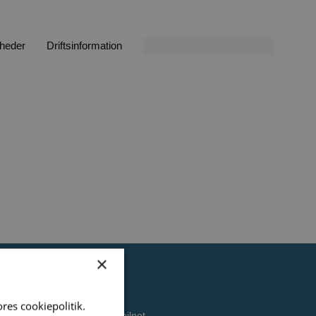
heder
Driftsinformation
×
Diverse
res cookiepolitik.
Danmarks bedste mobilnet