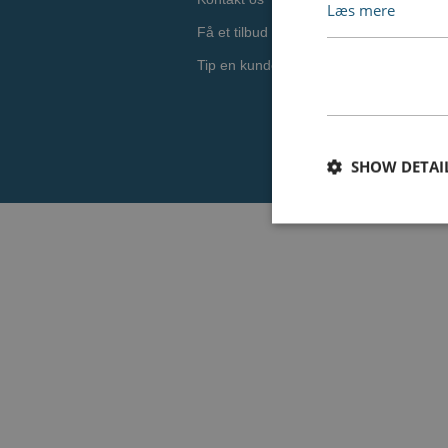
Læs mere
Få et tilbud
Tip en kunde
SHOW DETAI
Nødvendige cookies e
Hjemmesiden fungere
Navn
CookieScriptConse