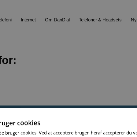
elefoni
Internet
Om DanDial
Telefoner & Headsets
Ny
for:
uger cookies
Driftsinformation
Find information
bruger cookies. Ved at acceptere brugen heraf accepterer du vo
riftsstatus
EU Roaming