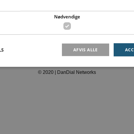
Softphone til pc og mobil
Nødvendige
Databeskyttelsespolitik
LS
AFVIS ALLE
ACC
© 2020 | DanDial Networks
Nødvendige
r dem der bruges af siden til at opretholde den grundlæggende funktionalitet. Heribla
r ikke uden de nødvendige cookies.
Provider /
Udløb
Beskrivelse
Domæne
nt
4
This cookie is used by Cookie-Script.com service to reme
CookieScript
weeks
consent preferences. It is necessary for Cookie-Script.c
dandial.dk
2
work properly.
days