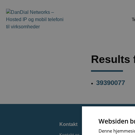
T
Results 
39390077
Websiden br
Kontakt
Denne hjemmeside 
Kontakt os
D