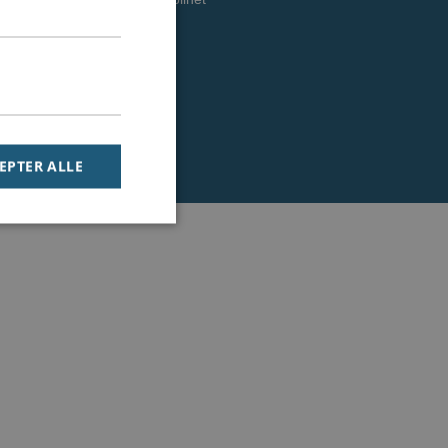
Vilkår & betingelser
SIP trunks grossist
EPTER ALLE
ndt brugerlogins.
mber visitor cookie
om cookie banner to