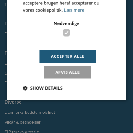
acceptere brugen heraf accepterer du
Tip en kunde
vores cookiepolitik.
Læs mere
Nødvendige
Driftsinformation
Driftsstatus
Find information
ACCEPTER ALLE
EU Roaming
AFVIS ALLE
Softphone til pc og mobil
Databeskyttelsespolitik
SHOW DETAILS
Diverse
Danmarks bedste mobilnet
Nødvendige
Vilkår & betingelser
Nødvendige cookies er dem der bruges af siden til at
opretholde den grundlæggende funktionalitet.
SIP trunks grossist
Heriblandt brugerlogins. Hjemmesiden fungerer ikke