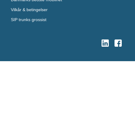
Vilkår & betingelser
SIP trunks grossist