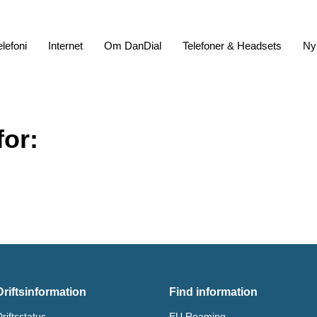
elefoni
Internet
Om DanDial
Telefoner & Headsets
Ny
for:
Driftsinformation
Find information
riftsstatus
EU Roaming