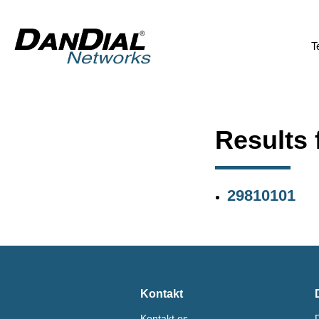
T
Results 
29810101
Kontakt
Kontakt os
D