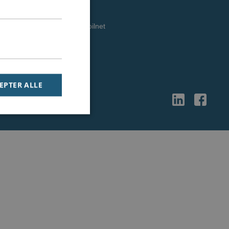
Diverse
Danmarks bedste mobilnet
Vilkår & betingelser
SIP trunks grossist
EPTER ALLE
ndt brugerlogins.
mber visitor cookie
om cookie banner to