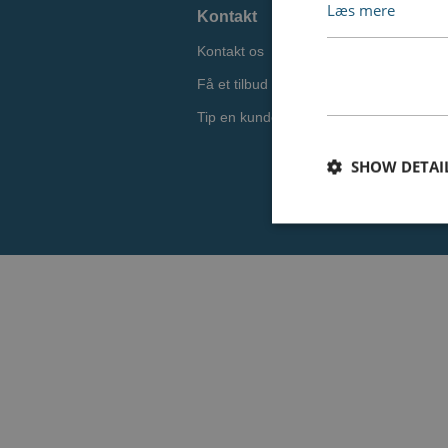
Læs mere
Kontakt
Kontakt os
D
Få et tilbud
Tip en kunde
SHOW DETAI
Nødvendige cookies e
Hjemmesiden fungere
Navn
CookieScriptConse