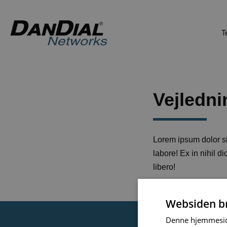
T
Vejledni
Lorem ipsum dolor sit
labore! Ex in nihil 
libero!
Websiden br
Denne hjemmeside 