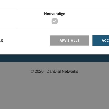
Driftsinformation
Find information
riftsstatus
EU Roaming
Nødvendige
Softphone til pc og mobil
Databeskyttelsespolitik
LS
AFVIS ALLE
ACC
Nødvendige
© 2020 | DanDial Networks
r dem der bruges af siden til at opretholde den grundlæggende funktionalitet. Heribla
r ikke uden de nødvendige cookies.
Provider /
Udløb
Beskrivelse
Domæne
nt
4
This cookie is used by Cookie-Script.com service to reme
CookieScript
weeks
consent preferences. It is necessary for Cookie-Script.c
dandial.dk
2
work properly.
days