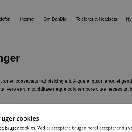
elefoni
Internet
Om DanDial
Telefoner & Headsets
Ny
nger
 amet, consectetur adipisicing elit. Atque aliquam error, eligen
dicta, vero earum cupiditate neque odio tempore vitae necessitat
uger cookies
bruger cookies. Ved at acceptere brugen heraf accepterer du vo