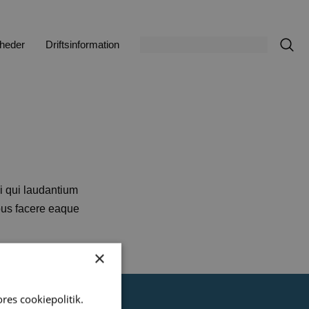
heder
Driftsinformation
di qui laudantium
ibus facere eaque
×
res cookiepolitik.