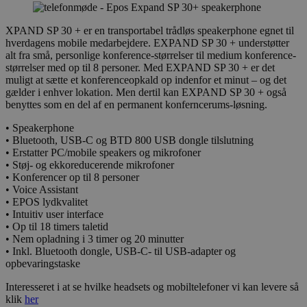
XPAND SP 30 + er en transportabel trådløs speakerphone egnet til
hverdagens mobile medarbejdere. EXPAND SP 30 + understøtter
alt fra små, personlige konference-størrelser til medium konference-
størrelser med op til 8 personer. Med EXPAND SP 30 + er det
muligt at sætte et konferenceopkald op indenfor et minut – og det
gælder i enhver lokation. Men dertil kan EXPAND SP 30 + også
benyttes som en del af en permanent konferncerums-løsning.
• Speakerphone
• Bluetooth, USB-C og BTD 800 USB dongle tilslutning
• Erstatter PC/mobile speakers og mikrofoner
• Støj- og ekkoreducerende mikrofoner
• Konferencer op til 8 personer
• Voice Assistant
• EPOS lydkvalitet
• Intuitiv user interface
• Op til 18 timers taletid
• Nem opladning i 3 timer og 20 minutter
• Inkl. Bluetooth dongle, USB-C- til USB-adapter og
opbevaringstaske
Interesseret i at se hvilke headsets og mobiltelefoner vi kan levere så
klik
her