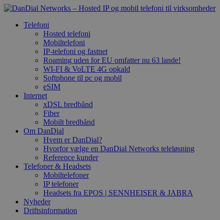
Telefoni
Hosted telefoni
Mobiltelefoni
IP-telefoni og fastnet
Roaming uden for EU omfatter nu 63 lande!
WI-FI & VoLTE 4G opkald
Softphone til pc og mobil
eSIM
Internet
xDSL bredbånd
Fiber
Mobilt bredbånd
Om DanDial
Hvem er DanDial?
Hvorfor vælge en DanDial Networks teleløsning
Reference kunder
Telefoner & Headsets
Mobiltelefoner
IP telefoner
Headsets fra EPOS | SENNHEISER & JABRA
Nyheder
Driftsinformation