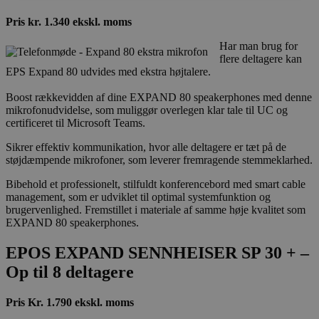
Pris kr. 1.340 ekskl. moms
Nødvendige
Har man brug for
Nødvendige cookies er dem der bruges af siden til at
flere deltagere kan
opretholde den grundlæggende funktionalitet.
Heriblandt brugerlogins. Hjemmesiden fungerer ikke
EPS Expand 80 udvides med ekstra højtalere.
uden de nødvendige cookies.
Boost rækkevidden af dine EXPAND 80 speakerphones med denne
Provider /
Navn
Udløb
Beskrivelse
mikrofonudvidelse, som muliggør overlegen klar tale til UC og
Domæne
certificeret til Microsoft Teams.
CookieScriptConsent
4
This cookie
CookieScript
weeks
is used by
dandial.dk
Sikrer effektiv kommunikation, hvor alle deltagere er tæt på de
2
Cookie-
støjdæmpende mikrofoner, som leverer fremragende stemmeklarhed.
days
Script.com
service to
Bibehold et professionelt, stilfuldt konferencebord med smart cable
remember
visitor
management, som er udviklet til optimal systemfunktion og
cookie
brugervenlighed. Fremstillet i materiale af samme høje kvalitet som
consent
EXPAND 80 speakerphones.
preferences.
It is
necessary
EPOS EXPAND SENNHEISER SP 30 + –
for Cookie-
Script.com
Op til 8 deltagere
cookie
banner to
work
Pris Kr. 1.790 ekskl. moms
properly.