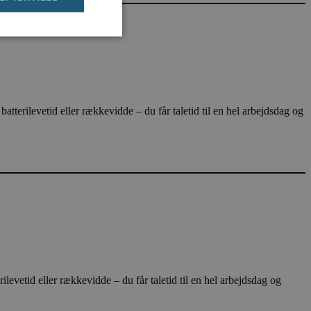
ndt brugerlogins.
vetid eller rækkevidde – du får taletid til en hel arbejdsdag og
mber visitor cookie
om cookie banner to
d eller rækkevidde – du får taletid til en hel arbejdsdag og