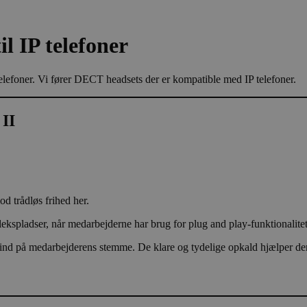
 IP telefoner
efoner. Vi fører DECT headsets der er kompatible med IP telefoner.
II
od trådløs frihed her.
 flekspladser, når medarbejderne har brug for plug and play-funktionalitet
 på medarbejderens stemme. De klare og tydelige opkald hjælper dem m