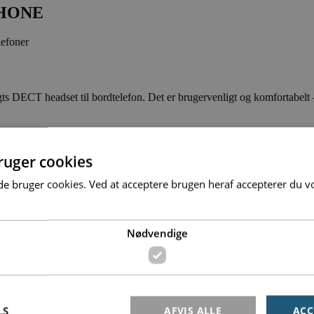
PHONE
T headset til bordtelefon. Det er brugervenligt og komfortabelt – og
uger cookies
1 PHONE
bruger cookies. Ved at acceptere brugen heraf accepterer du vo
Nødvendige
SENNHEISER IMPACT DW Pro 1 PHONE er ekstrem komfortabelt at have 
LS
AFVIS ALLE
ACC