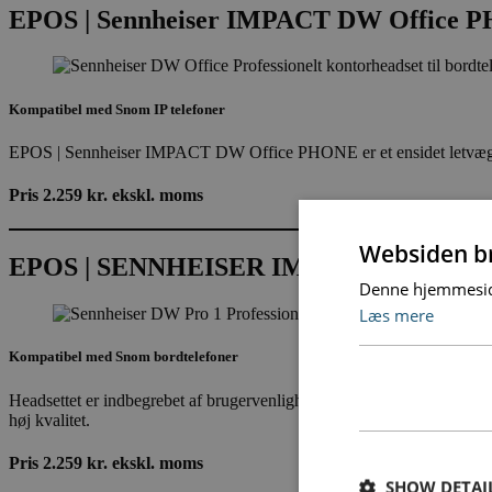
EPOS | Sennheiser IMPACT DW Office 
Kompatibel med Snom IP telefoner
EPOS | Sennheiser IMPACT DW Office PHONE er et ensidet letvægts DEC
Pris 2.259 kr. ekskl. moms
Websiden br
EPOS | SENNHEISER IMPACT DW Pro 
Denne hjemmeside 
Læs mere
Kompatibel med Snom bordtelefoner
Headsettet er indbegrebet af brugervenlighed og komfort. EPOS | 
høj kvalitet.
Pris 2.259 kr. ekskl. moms
SHOW DETAI