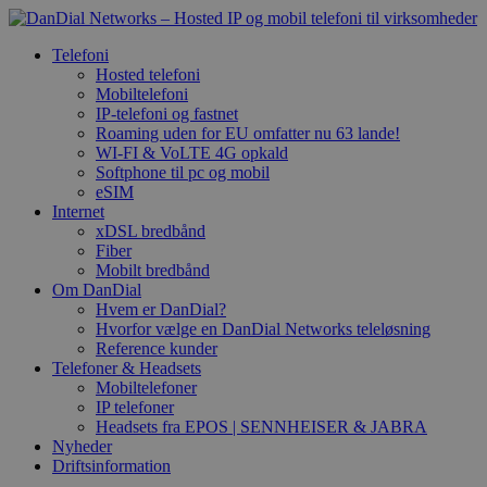
Telefoni
Hosted telefoni
Mobiltelefoni
IP-telefoni og fastnet
Roaming uden for EU omfatter nu 63 lande!
WI-FI & VoLTE 4G opkald
Softphone til pc og mobil
eSIM
Internet
xDSL bredbånd
Fiber
Mobilt bredbånd
Om DanDial
Hvem er DanDial?
Hvorfor vælge en DanDial Networks teleløsning
Reference kunder
Telefoner & Headsets
Mobiltelefoner
IP telefoner
Headsets fra EPOS | SENNHEISER & JABRA
Nyheder
Driftsinformation