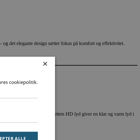
 det elegante design sætter fokus på komfort og effektivitet.
×
res cookiepolitik.
på dagen lang og headsettets HD lyd giver en klar og varm lyd i
EPTER ALLE